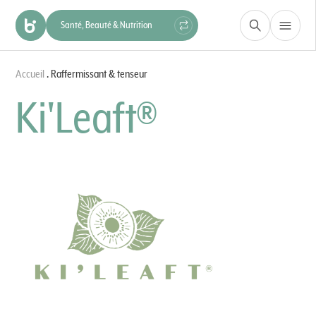
Santé, Beauté & Nutrition
Construction & Matériaux
Accueil
.
Raffermissant & tenseur
Hygiène & Protection
Industrie
Ki'Leaft®