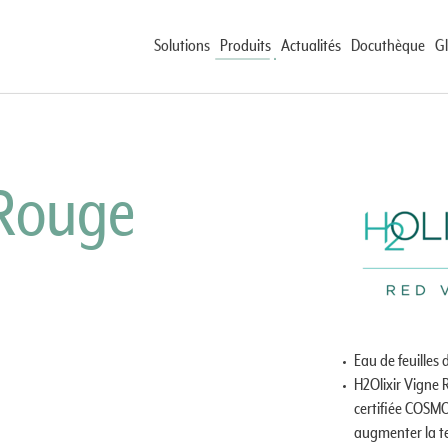
Solutions
Produits
Actualités
Docuthèque
Gl
 Rouge
 à façon
Eau de feuilles 
H2Olixir Vigne 
certifiée COSMOS
augmenter la te